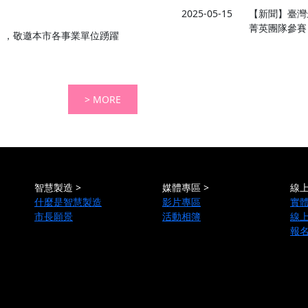
2025-05-15
【新聞】臺灣最
菁英團隊參賽
座」，敬邀本市各事業單位踴躍
> MORE
智慧製造 >
媒體專區 >
線上
什麼是智慧製造
影片專區
實
市長願景
活動相簿
線
報