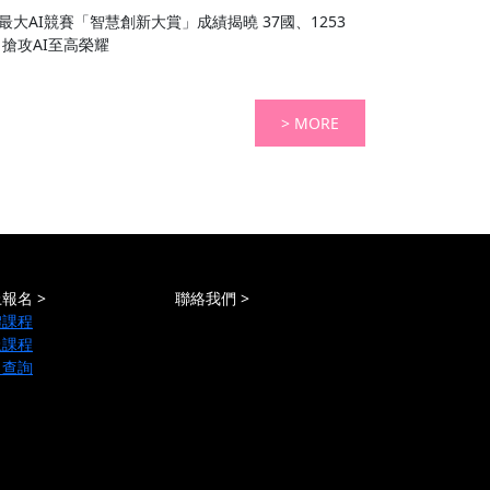
大AI競賽「智慧創新大賞」成績揭曉 37國、1253
 搶攻AI至高榮耀
> MORE
報名 >
聯絡我們 >
體課程
上課程
名查詢