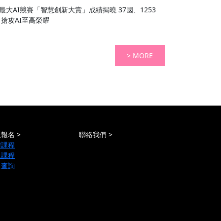
大AI競賽「智慧創新大賞」成績揭曉 37國、1253
 搶攻AI至高榮耀
> MORE
報名 >
聯絡我們 >
體課程
上課程
名查詢