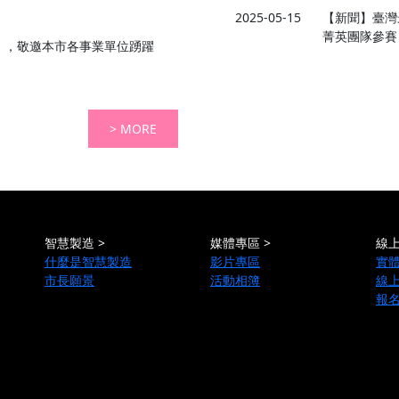
2025-05-15
【新聞】臺灣最
菁英團隊參賽
座」，敬邀本市各事業單位踴躍
> MORE
智慧製造 >
媒體專區 >
線上
什麼是智慧製造
影片專區
實
市長願景
活動相簿
線
報